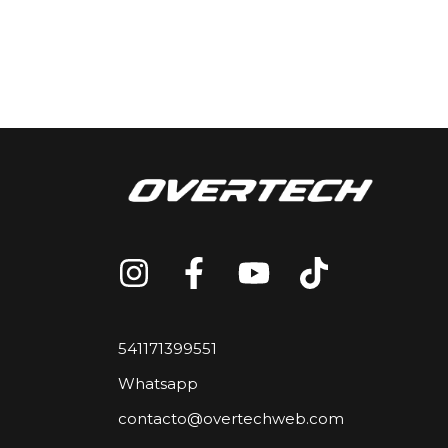
541171399551
Whatsapp
contacto@overtechweb.com