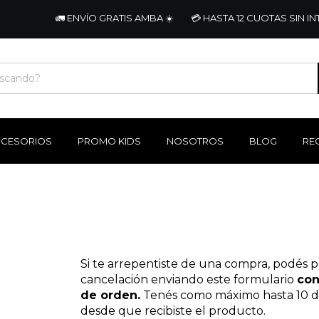
🚛 ENVÍO GRATIS AMBA ☀️
💳 HASTA 12 CUOTAS SIN INTE
CCESORIOS
PROMO KIDS
NOSOTROS
BLOG
REG
Si te arrepentiste de una compra, podés p
cancelación enviando este formulario
con
de orden.
Tenés como máximo hasta 10 dí
desde que recibiste el producto.