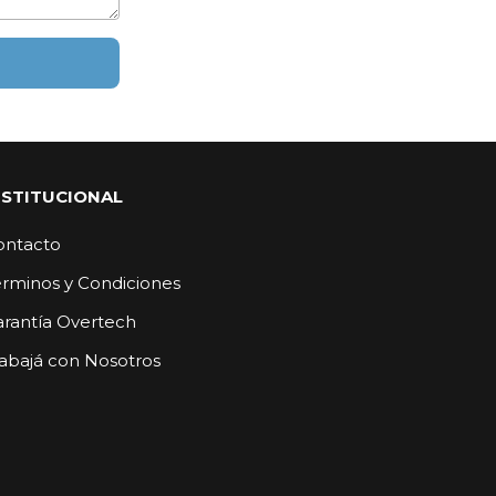
NSTITUCIONAL
ontacto
érminos y Condiciones
arantía Overtech
abajá con Nosotros