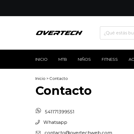
INICIO
MTB
NIÑOS
FITNESS
A
Inicio
>
Contacto
Contacto
541171399551
Whatsapp
contacto@overtechweb.com