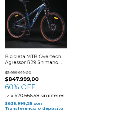
Bicicleta MTB Overtech
Agressor R29 Shimano
Cues MT200
$2.099.999,00
$847.999,00
60
% OFF
12
x
$70.666,58
sin interés
$635.999,25
con
Transferencia o depósito