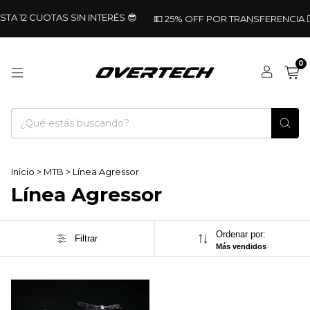
STA 12 CUOTAS SIN INTERÉS 😎
💵 25% OFF POR TRANSFERENCIA 🚴🏼
0
Inicio
>
MTB
>
Línea Agressor
Línea Agressor
Ordenar por:
Filtrar
Más vendidos
1
/
10