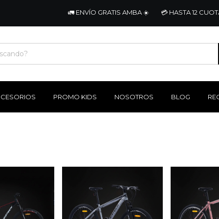
🚛 ENVÍO GRATIS AMBA ☀️
💳 HASTA 12 CUOTAS 
CCESORIOS
PROMO KIDS
NOSOTROS
BLOG
REG