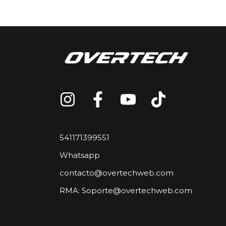
541171399551
Whatsapp
contacto@overtechweb.com
RMA:
Soporte@overtechweb.com