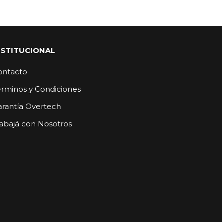
NSTITUCIONAL
ontacto
érminos y Condiciones
arantía Overtech
abajá con Nosotros