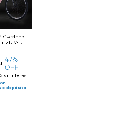
B Overtech
n 21v V-
47
%
0
OFF
25
sin interés
con
a o depósito