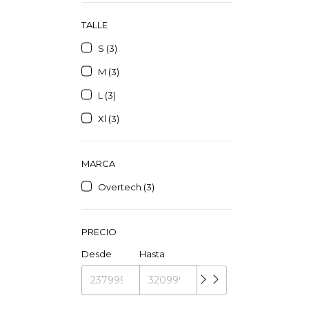
TALLE
S (3)
M (3)
L (3)
Xl (3)
MARCA
Overtech (3)
PRECIO
Desde
Hasta