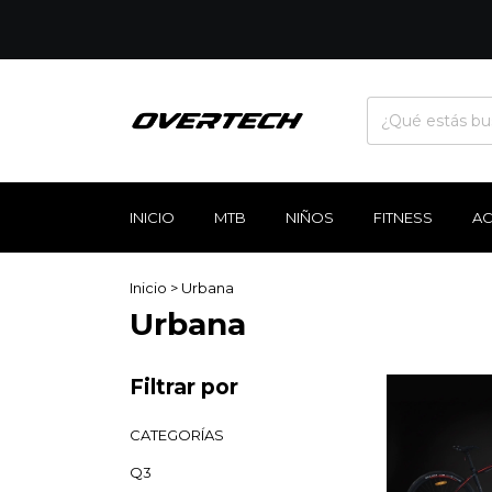
INICIO
MTB
NIÑOS
FITNESS
A
Inicio
>
Urbana
Urbana
Filtrar por
CATEGORÍAS
Q3