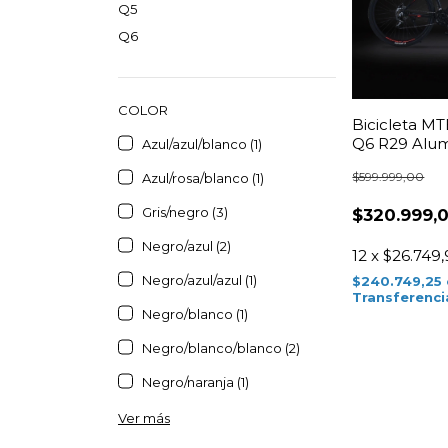
Q5
Q6
COLOR
Bicicleta M
Q6 R29 Alum
Azul/azul/blanco (1)
Tourney
$599.999,00
Azul/rosa/blanco (1)
Gris/negro (3)
$320.999,
Negro/azul (2)
12
x
$26.749,
Negro/azul/azul (1)
$240.749,25
Transferenci
Negro/blanco (1)
Negro/blanco/blanco (2)
Negro/naranja (1)
Ver más