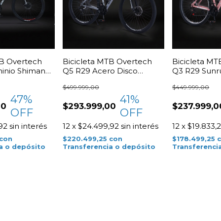
TB Overtech
Bicicleta MTB Overtech
Bicicleta MT
inio Shimano
Q5 R29 Acero Disco
Q3 R29 Sunru
Shimano TZ31
Brake
$499.999,00
$449.999,00
47
%
41
%
00
$293.999,00
$237.999,0
OFF
OFF
92
sin interés
12
x
$24.499,92
sin interés
12
x
$19.833,
con
$220.499,25
con
$178.499,25
a o depósito
Transferencia o depósito
Transferenci