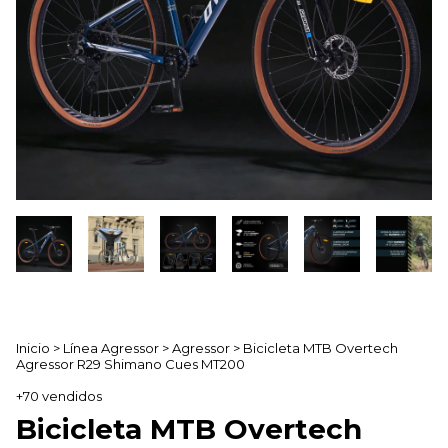
Inicio
>
Línea Agressor
>
Agressor
>
Bicicleta MTB Overtech
Agressor R29 Shimano Cues MT200
+70 vendidos
Bicicleta MTB Overtech