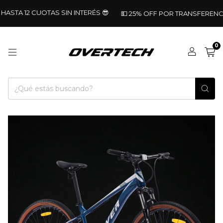
ASTA 12 CUOTAS SIN INTERÉS 😎
💵 25% OFF POR TRANSFERENCIA 🚴
0
1
/
13