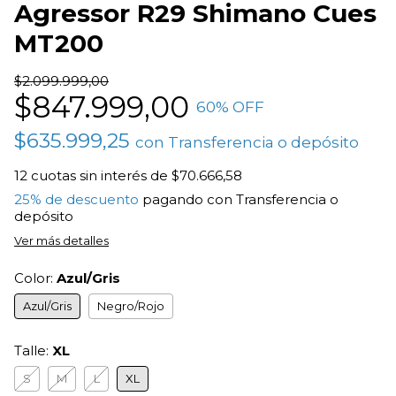
Agressor R29 Shimano Cues
MT200
$2.099.999,00
$847.999,00
60
% OFF
$635.999,25
con
Transferencia o depósito
12
cuotas sin interés de
$70.666,58
25% de descuento
pagando con Transferencia o
depósito
Ver más detalles
Color:
Azul/Gris
Azul/Gris
Negro/Rojo
Talle:
XL
S
M
L
XL