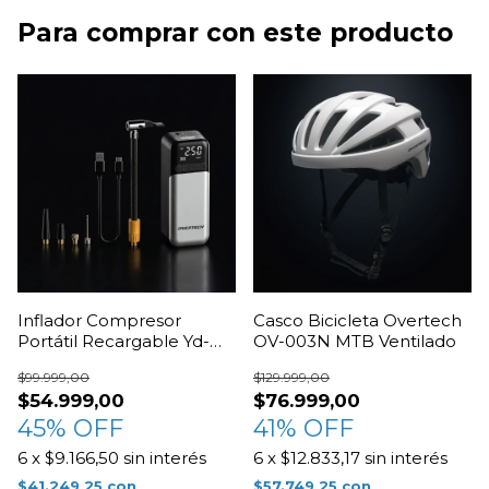
Para comprar con este producto
Inflador Compresor
Casco Bicicleta Overtech
Portátil Recargable Yd-
OV-003N MTB Ventilado
398c Overtech
$99.999,00
$129.999,00
$54.999,00
$76.999,00
45
% OFF
41
% OFF
6
x
$9.166,50
sin interés
6
x
$12.833,17
sin interés
$41.249,25
con
$57.749,25
con